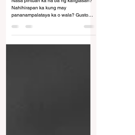
Nasa pintuan ka na ba ng kaligtasan?
Nahihirapan ka kung may
pananampalataya ka o wala? Gusto
mong lumapit sa liwanag ngunit
parang...