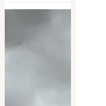
sa larawan at pabor ng kaniyang
Maylalang, ngunit pagkatapos ng...