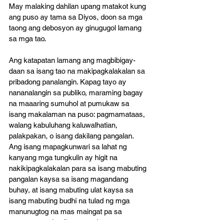
May malaking dahilan upang matakot kung 
ang puso ay tama sa Diyos, doon sa mga 
taong ang debosyon ay ginugugol lamang 
sa mga tao. 
Ang katapatan lamang ang magbibigay-
daan sa isang tao na makipagkalakalan sa 
pribadong panalangin. Kapag tayo ay 
nananalangin sa publiko, maraming bagay 
na maaaring sumuhol at pumukaw sa 
isang makalaman na puso: pagmamataas, 
walang kabuluhang kaluwalhatian, 
palakpakan, o isang dakilang pangalan. 
Ang isang mapagkunwari sa lahat ng 
kanyang mga tungkulin ay higit na 
nakikipagkalakalan para sa isang mabuting 
pangalan kaysa sa isang magandang 
buhay, at isang mabuting ulat kaysa sa 
isang mabuting budhi na tulad ng mga 
manunugtog na mas maingat pa sa 