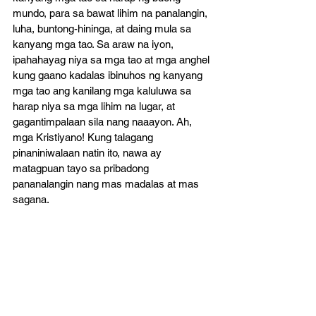
mundo, para sa bawat lihim na panalangin, 
luha, buntong-hininga, at daing mula sa 
kanyang mga tao. Sa araw na iyon, 
ipahahayag niya sa mga tao at mga anghel 
kung gaano kadalas ibinuhos ng kanyang 
mga tao ang kanilang mga kaluluwa sa 
harap niya sa mga lihim na lugar, at 
gagantimpalaan sila nang naaayon. Ah, 
mga Kristiyano! Kung talagang 
pinaniniwalaan natin ito, nawa ay 
matagpuan tayo sa pribadong 
pananalangin nang mas madalas at mas 
sagana.
THOMAS BROOKS, 
Works
Reformed Readings