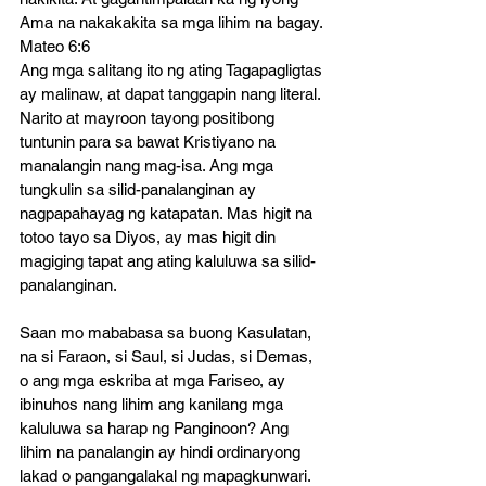
Ama na nakakakita sa mga lihim na bagay. 
Mateo 6:6
Ang mga salitang ito ng ating Tagapagligtas 
ay malinaw, at dapat tanggapin nang literal. 
Narito at mayroon tayong positibong 
tuntunin para sa bawat Kristiyano na 
manalangin nang mag-isa. Ang mga 
tungkulin sa silid-panalanginan ay 
nagpapahayag ng katapatan. Mas higit na 
totoo tayo sa Diyos, ay mas higit din 
magiging tapat ang ating kaluluwa sa silid-
panalanginan.
Saan mo mababasa sa buong Kasulatan, 
na si Faraon, si Saul, si Judas, si Demas, 
o ang mga eskriba at mga Fariseo, ay 
ibinuhos nang lihim ang kanilang mga 
kaluluwa sa harap ng Panginoon? Ang 
lihim na panalangin ay hindi ordinaryong 
lakad o pangangalakal ng mapagkunwari. 