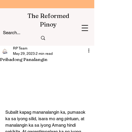
The Reformed
Pinoy
RP Team
May 29, 2023
2 min read
Pribadong Panalangin
Subalit kapag mananalangin ka, pumasok 
ka sa iyong silid, isara mo ang pintuan, at 
manalangin ka sa iyong Amang hindi 
nakikita. At gagantimpalaan ka ng iyong 