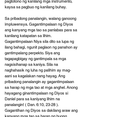
pagtotono ng kanilang mga instrumento, 
kaysa sa pagbuo ng kanilang buhay. 
Sa pribadong panalangin, walang ganoong 
impluwensya. Gagantimpalaan ng Diyos 
ang kanyang mga tao sa panlabas para sa 
kanilang katapatan sa lihim. 
Gagantimpalaan Niya sila dito sa lupa ng 
ilang bahagi, ngunit paglaon ng panahon ay 
gantimpalang perpekto. Siya ang 
tagapagbigay ng gantimpala sa mga 
nagsisihanap sa kaniya. Sila na 
naghahasik ng luha ng palihim ay mag-
aani sa kagalakan nang hayag. Ang 
pribadong panalangin ay gagantimpalaan 
sa harap ng mga tao at mga anghel. Anong 
hayagang ginantimpalaan ng Diyos si 
Daniel para sa kaniyang lihim na 
panalangin! ( Dan. 6:10, 23-28 ). 
Gagantihan ng Diyos sa dakilang araw ang 
kanyang mga tao sa harap ng buong 