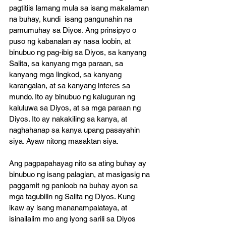
pagtitiis lamang mula sa isang makalaman 
na buhay, kundi  isang pangunahin na 
pamumuhay sa Diyos. Ang prinsipyo o 
puso ng kabanalan ay nasa loobin, at 
binubuo ng pag-ibig sa Diyos, sa kanyang 
Salita, sa kanyang mga paraan, sa 
kanyang mga lingkod, sa kanyang 
karangalan, at sa kanyang interes sa 
mundo. Ito ay binubuo ng kaluguran ng 
kaluluwa sa Diyos, at sa mga paraan ng 
Diyos. Ito ay nakakiling sa kanya, at 
naghahanap sa kanya upang pasayahin 
siya. Ayaw nitong masaktan siya. 
Ang pagpapahayag nito sa ating buhay ay 
binubuo ng isang palagian, at masigasig na 
paggamit ng panloob na buhay ayon sa 
mga tagubilin ng Salita ng Diyos. Kung 
ikaw ay isang mananampalataya, at 
isinailalim mo ang iyong sarili sa Diyos 