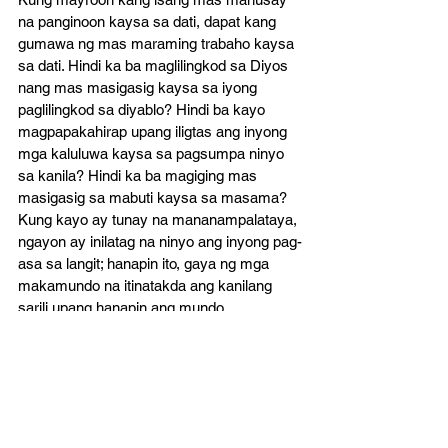
na panginoon kaysa sa dati, dapat kang 
gumawa ng mas maraming trabaho kaysa 
sa dati. Hindi ka ba maglilingkod sa Diyos 
nang mas masigasig kaysa sa iyong 
paglilingkod sa diyablo? Hindi ba kayo 
magpapakahirap upang iligtas ang inyong 
mga kaluluwa kaysa sa pagsumpa ninyo 
sa kanila? Hindi ka ba magiging mas 
masigasig sa mabuti kaysa sa masama? 
Kung kayo ay tunay na mananampalataya, 
ngayon ay inilatag na ninyo ang inyong pag-
asa sa langit; hanapin ito, gaya ng mga 
makamundo na itinatakda ang kanilang 
sarili upang hanapin ang mundo.
Richard Baxter, A Christian Directory
Reformed Readings