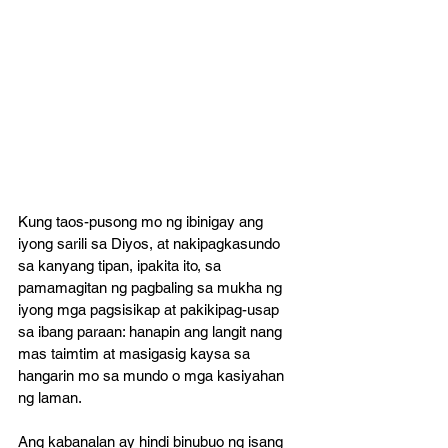
Kung taos-pusong mo ng ibinigay ang 
iyong sarili sa Diyos, at nakipagkasundo 
sa kanyang tipan, ipakita ito, sa 
pamamagitan ng pagbaling sa mukha ng 
iyong mga pagsisikap at pakikipag-usap 
sa ibang paraan: hanapin ang langit nang 
mas taimtim at masigasig kaysa sa 
hangarin mo sa mundo o mga kasiyahan 
ng laman. 
Ang kabanalan ay hindi binubuo ng isang 