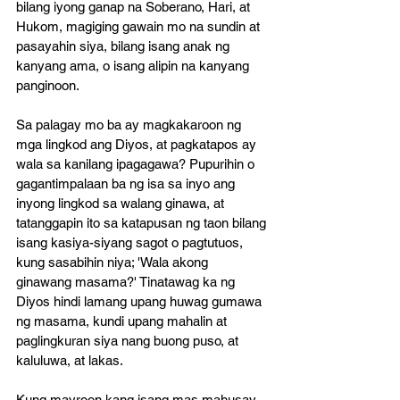
bilang iyong ganap na Soberano, Hari, at 
Hukom, magiging gawain mo na sundin at 
pasayahin siya, bilang isang anak ng 
kanyang ama, o isang alipin na kanyang 
panginoon. 
Sa palagay mo ba ay magkakaroon ng 
mga lingkod ang Diyos, at pagkatapos ay 
wala sa kanilang ipagagawa? Pupurihin o 
gagantimpalaan ba ng isa sa inyo ang 
inyong lingkod sa walang ginawa, at 
tatanggapin ito sa katapusan ng taon bilang 
isang kasiya-siyang sagot o pagtutuos, 
kung sasabihin niya; 'Wala akong 
ginawang masama?' Tinatawag ka ng 
Diyos hindi lamang upang huwag gumawa 
ng masama, kundi upang mahalin at 
paglingkuran siya nang buong puso, at 
kaluluwa, at lakas. 
Kung mayroon kang isang mas mahusay 