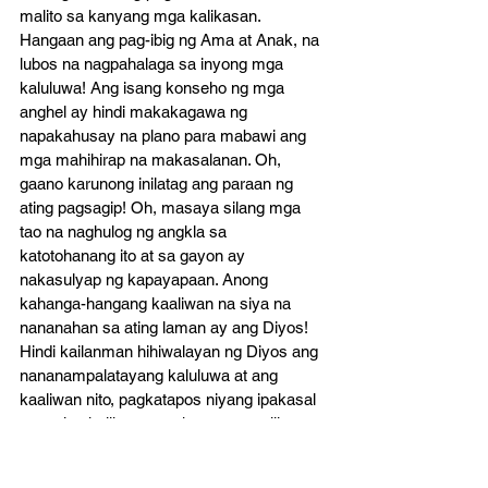
malito sa kanyang mga kalikasan. 
Hangaan ang pag-ibig ng Ama at Anak, na 
lubos na nagpahalaga sa inyong mga 
kaluluwa! Ang isang konseho ng mga 
anghel ay hindi makakagawa ng 
napakahusay na plano para mabawi ang 
mga mahihirap na makasalanan. Oh, 
gaano karunong inilatag ang paraan ng 
ating pagsagip! Oh, masaya silang mga 
tao na naghulog ng angkla sa 
katotohanang ito at sa gayon ay 
nakasulyap ng kapayapaan. Anong 
kahanga-hangang kaaliwan na siya na 
nananahan sa ating laman ay ang Diyos! 
Hindi kailanman hihiwalayan ng Diyos ang 
nananampalatayang kaluluwa at ang 
kaaliwan nito, pagkatapos niyang ipakasal 
ang ating kalikasan sa kanyang sariling 
Anak!