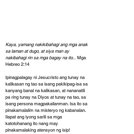
Kaya, yamang nakikibahagi ang mga anak 
sa laman at dugo, at siya man ay 
nakibahagi rin sa mga bagay na ito...
 Mga 
Hebreo 2:14
Ipinagpalagay ni Jesucristo ang tunay na 
kalikasan ng tao sa isang pakikipag-isa sa 
kanyang banal na kalikasan, at nananatili 
pa ring tunay na Diyos at tunay na tao, sa 
isang persona magpakailanman. Isa ito sa 
pinakamalalim na misteryo ng kabanalan. 
Ilapat ang iyong sarili sa mga 
katotohanang ito nang may 
pinakamalaking atensyon ng isip! 