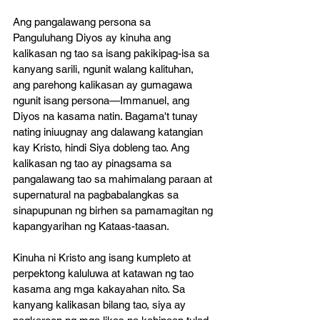
Ang pangalawang persona sa 
Panguluhang Diyos ay kinuha ang 
kalikasan ng tao sa isang pakikipag-isa sa 
kanyang sarili, ngunit walang kalituhan, 
ang parehong kalikasan ay gumagawa 
ngunit isang persona—Immanuel, ang 
Diyos na kasama natin. Bagama't tunay 
nating iniuugnay ang dalawang katangian 
kay Kristo, hindi Siya dobleng tao. Ang 
kalikasan ng tao ay pinagsama sa 
pangalawang tao sa mahimalang paraan at 
supernatural na pagbabalangkas sa 
sinapupunan ng birhen sa pamamagitan ng 
kapangyarihan ng Kataas-taasan. 
Kinuha ni Kristo ang isang kumpleto at 
perpektong kaluluwa at katawan ng tao 
kasama ang mga kakayahan nito. Sa 
kanyang kalikasan bilang tao, siya ay 