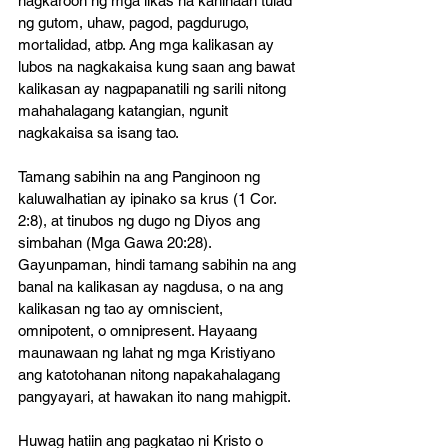
nagkaroon ng mga likas na kahinaan tulad 
ng gutom, uhaw, pagod, pagdurugo, 
mortalidad, atbp. Ang mga kalikasan ay 
lubos na nagkakaisa kung saan ang bawat 
kalikasan ay nagpapanatili ng sarili nitong 
mahahalagang katangian, ngunit 
nagkakaisa sa isang tao. 
Tamang sabihin na ang Panginoon ng 
kaluwalhatian ay ipinako sa krus (1 Cor. 
2:8), at tinubos ng dugo ng Diyos ang 
simbahan (Mga Gawa 20:28). 
Gayunpaman, hindi tamang sabihin na ang 
banal na kalikasan ay nagdusa, o na ang 
kalikasan ng tao ay omniscient, 
omnipotent, o omnipresent. Hayaang 
maunawaan ng lahat ng mga Kristiyano 
ang katotohanan nitong napakahalagang 
pangyayari, at hawakan ito nang mahigpit. 
Huwag hatiin ang pagkatao ni Kristo o 