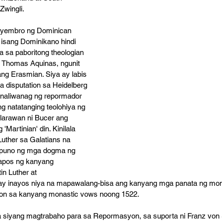
wingli. 
miyembro ng Dominican 
 isang Dominikano hindi 
a sa paboritong theologian 
 Thomas Aquinas, ngunit 
ng Erasmian. Siya ay labis 
 disputation sa Heidelberg 
inaliwanag ng repormador 
g natatanging teolohiya ng 
nilarawan ni Bucer ang 
 'Martinian' din. Kinilala 
uther sa Galatians na 
 puno ng mga dogma ng 
tapos ng kanyang 
n Luther at 
y inayos niya na mapawalang-bisa ang kanyang mga panata ng mon
tion sa kanyang monastic vows noong 1522. 
 siyang magtrabaho para sa Repormasyon, sa suporta ni Franz von 