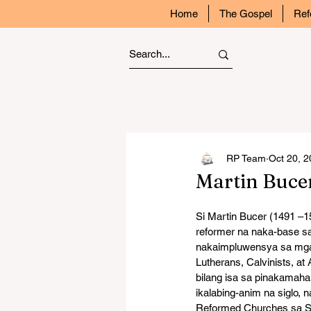
Home
The Gospel
Ref
RP Team
Oct 20, 
Martin Bucer
Si Martin Bucer (1491 –1
reformer na naka-base sa
nakaimpluwensya sa mga
Lutherans, Calvinists, at A
bilang isa sa pinakamah
ikalabing-anim na siglo, 
Reformed Churches sa Sw