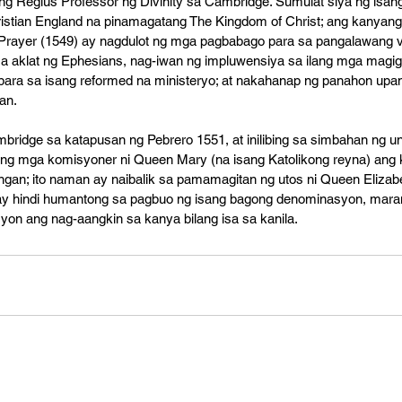
ng Regius Professor ng Divinity sa Cambridge. Sumulat siya ng isang
ristian England na pinamagatang The Kingdom of Christ; ang kanyan
ayer (1549) ay nagdulot ng mga pagbabago para sa pangalawang ver
 sa aklat ng Ephesians, nag-iwan ng impluwensiya sa ilang mga magig
 para sa isang reformed na ministeryo; at nakahanap ng panahon up
an.
ridge sa katapusan ng Pebrero 1551, at inilibing sa simbahan ng un
g ng mga komisyoner ni Queen Mary (na isang Katolikong reyna) ang
bingan; ito naman ay naibalik sa pamamagitan ng utos ni Queen Elizab
ay hindi humantong sa pagbuo ng isang bagong denominasyon, mara
on ang nag-aangkin sa kanya bilang isa sa kanila. 