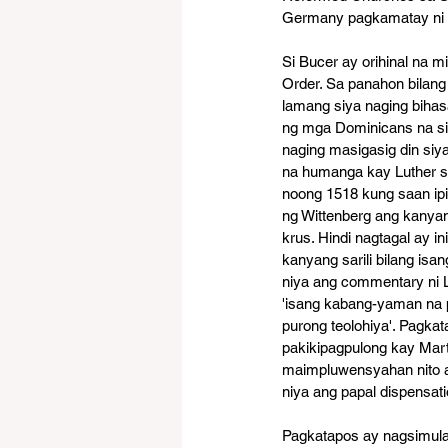
Germany pagkamatay ni Z
Si Bucer ay orihinal na 
Order. Sa panahon bilang
lamang siya naging bihas
ng mga Dominicans na si
naging masigasig din siya
na humanga kay Luther sa
noong 1518 kung saan ip
ng Wittenberg ang kanyan
krus. Hindi nagtagal ay i
kanyang sarili bilang isang
niya ang commentary ni L
'isang kabang-yaman na
purong teolohiya'. Pagka
pakikipagpulong kay Marti
maimpluwensyahan nito a
niya ang papal dispensa
Pagkatapos ay nagsimula