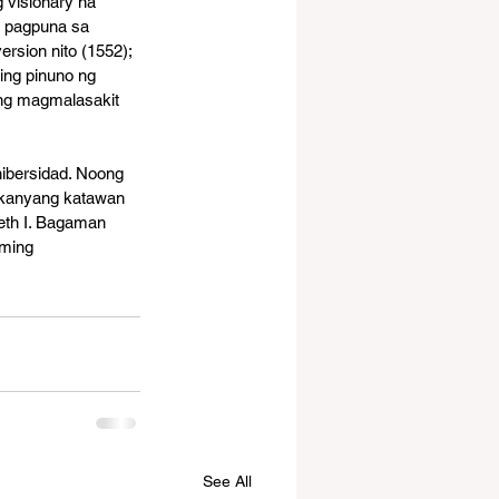
 visionary na 
g pagpuna sa 
sion nito (1552); 
ing pinuno ng 
ang magmalasakit 
ibersidad. Noong 
 kanyang katawan 
eth I. Bagaman 
ming 
See All