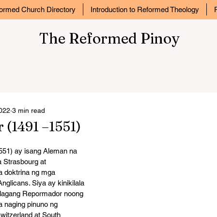
ormed Church Directory
Introduction to Reformed Theology
The Reformed Pinoy
2022
3 min read
 (1491 –1551)
551) ay isang Aleman na 
 Strasbourg at 
 doktrina ng mga 
nglicans. Siya ay kinikilala 
alagang Repormador noong 
na naging pinuno ng 
itzerland at South 