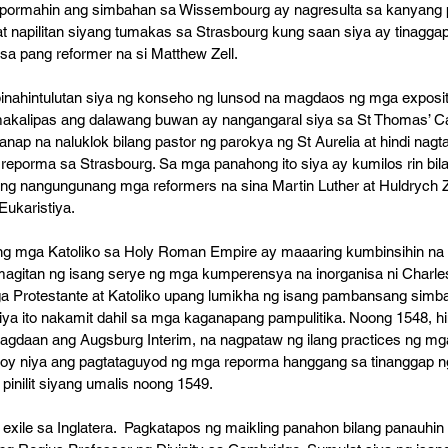
epormahin ang simbahan sa Wissembourg ay nagresulta sa kanyang p
t napilitan siyang tumakas sa Strasbourg kung saan siya ay tinagg
 isa pang reformer na si Matthew Zell. 
inahintulutan siya ng konseho ng lunsod na magdaos ng mga expositi
 makalipas ang dalawang buwan ay nangangaral siya sa St Thomas’ Ca
nap na naluklok bilang pastor ng parokya ng St Aurelia at hindi nagtag
 reporma sa Strasbourg. Sa mga panahong ito siya ay kumilos rin bil
g nangungunang mga reformers na sina Martin Luther at Huldrych Zw
ukaristiya. 
ang mga Katoliko sa Holy Roman Empire ay maaaring kumbinsihin na 
itan ng isang serye ng mga kumperensya na inorganisa ni Charles
ga Protestante at Katoliko upang lumikha ng isang pambansang sim
iya ito nakamit dahil sa mga kaganapang pampulitika. Noong 1548, hin
a lagdaan ang Augsburg Interim, na nagpataw ng ilang practices ng mga
oy niya ang pagtataguyod ng mga reporma hanggang sa tinanggap n
 pinilit siyang umalis noong 1549.
 exile sa Inglatera.  Pagkatapos ng maikling panahon bilang panauhin