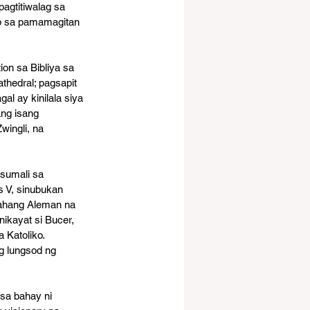
agtitiwalag sa 
ap sa pamamagitan 
on sa Bibliya sa 
thedral; pagsapit 
al ay kinilala siya 
ang isang 
ingli, na 
sumali sa 
 V, sinubukan 
bahang Aleman na 
ikayat si Bucer, 
 Katoliko. 
g lungsod ng 
 sa bahay ni 