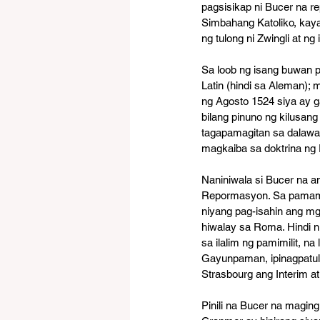
pagsisikap ni Bucer na r
Simbahang Katoliko, kaya
ng tulong ni Zwingli at ng
Sa loob ng isang buwan p
Latin (hindi sa Aleman);
ng Agosto 1524 siya ay ga
bilang pinuno ng kilusang
tagapamagitan sa dalawan
magkaiba sa doktrina ng E
Naniniwala si Bucer na 
Repormasyon. Sa pamamag
niyang pag-isahin ang m
hiwalay sa Roma. Hindi n
sa ilalim ng pamimilit, n
Gayunpaman, ipinagpatul
Strasbourg ang Interim at
Pinili na Bucer na maging