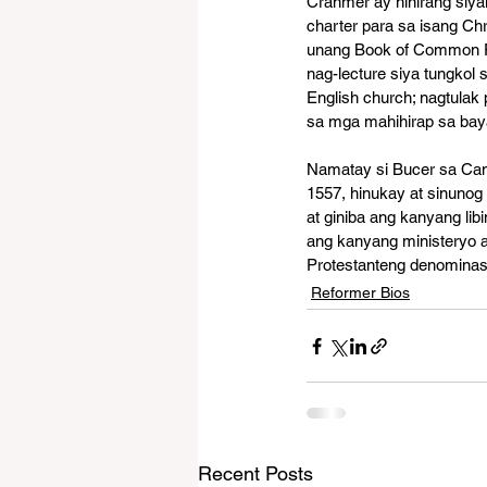
Cranmer ay hinirang siya
charter para sa isang Ch
unang Book of Common Pr
nag-lecture siya tungkol
English church; nagtulak
sa mga mahihirap sa bay
Namatay si Bucer sa Camb
1557, hinukay at sinuno
at giniba ang kanyang li
ang kanyang ministeryo 
Protestanteng denominasy
Reformer Bios
Recent Posts