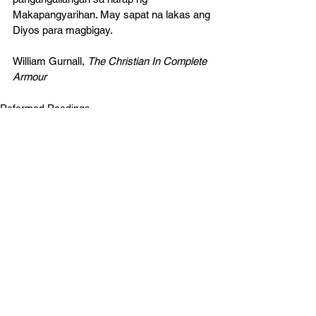
Makapangyarihan. May sapat na lakas ang 
Diyos para magbigay.
William Gurnall, 
The Christian In Complete 
Armour
Reformed Readings
See All
Recent Posts