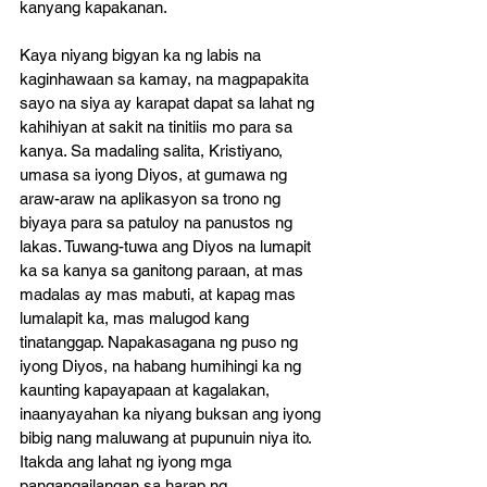
kanyang kapakanan. 
Kaya niyang bigyan ka ng labis na 
kaginhawaan sa kamay, na magpapakita 
sayo na siya ay karapat dapat sa lahat ng 
kahihiyan at sakit na tinitiis mo para sa 
kanya. Sa madaling salita, Kristiyano, 
umasa sa iyong Diyos, at gumawa ng 
araw-araw na aplikasyon sa trono ng 
biyaya para sa patuloy na panustos ng 
lakas. Tuwang-tuwa ang Diyos na lumapit 
ka sa kanya sa ganitong paraan, at mas 
madalas ay mas mabuti, at kapag mas 
lumalapit ka, mas malugod kang 
tinatanggap. Napakasagana ng puso ng 
iyong Diyos, na habang humihingi ka ng 
kaunting kapayapaan at kagalakan, 
inaanyayahan ka niyang buksan ang iyong 
bibig nang maluwang at pupunuin niya ito. 
Itakda ang lahat ng iyong mga 
pangangailangan sa harap ng 