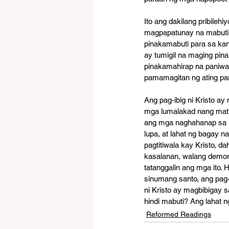
Ito ang dakilang pribileh
magpapatunay na mabuti p
pinakamabuti para sa kanil
ay tumigil na maging pinak
pinakamahirap na paniwal
pamamagitan ng ating pang
Ang pag-ibig ni Kristo ay
mga lumalakad nang matuw
ang mga naghahanap sa Pa
lupa, at lahat ng bagay n
pagtitiwala kay Kristo, da
kasalanan, walang demony
tatanggalin ang mga ito.
sinumang santo, ang pag-
ni Kristo ay magbibigay 
hindi mabuti? Ang lahat n
Reformed Readings