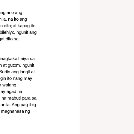
ung ano ang 
a, na ito ang 
 dito; at kapag ito 
ilehiyo, ngunit ang 
t dito sa 
inagkakait niya sa 
 at gutom, ngunit 
iin ang langit at 
ngin ito nang may 
na walang 
 ay agad na 
 na mabuti para sa 
nila. Ang pag-ibig 
ng magnanasa ng 