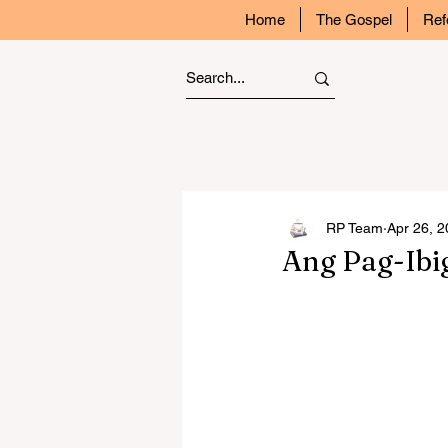
Home
The Gospel
Ref
RP Team
Apr 26, 
Ang Pag-Ibig