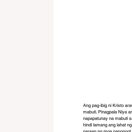
Ang pag-ibig ni Kristo ar
mabuti. Pinagpala Niya a
napapatunay na mabuti sa
hindi lamang ang lahat n
paraan ng mga napopoot