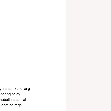
y sa atin kundi ang 
at ng ito ay 
buti sa atin; at 
 lahat ng mga 