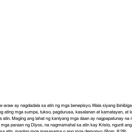
aw-araw ay nagdadala sa atin ng mga benepisyo. Wala siyang ibinibiga
ng ating mga sumpa, tukso, pagdurusa, kasalanan at kamatayan, at lah
 atin. Maging ang lahat ng kaniyang mga daan ay nagpapatunay na ma
g mga paraan ng Diyos, na nagmamahal sa atin kay Kristo, ngunit ang
 sa atin, maging mga masasama o ang mga demonyo (Rom. 8:28). 