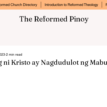
ormed Church Directory
Introduction to Reformed Theology
The Reformed Pinoy
2023
2 min read
 ni Kristo ay Nagdudulot ng Mabu