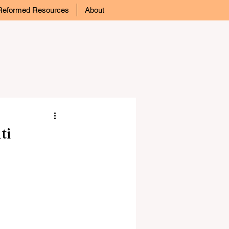
Reformed Resources
About
ti