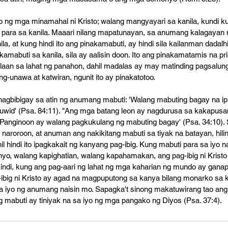
iyo ng mga minamahal ni Kristo; walang mangyayari sa kanila, kundi k
ara sa kanila. Maaari nilang mapatunayan, sa anumang kalagayan nil
a, at kung hindi ito ang pinakamabuti, ay hindi sila kailanman dadalhin
amabuti sa kanila, sila ay aalisin doon. Ito ang pinakamatamis na prib
aan sa lahat ng panahon, dahil madalas ay may matinding pagsalunga
-unawa at katwiran, ngunit ito ay pinakatotoo. 
 nagbibigay sa atin ng anumang mabuti: 'Walang mabuting bagay na ip
id' (Psa. 84:11). "Ang mga batang leon ay nagdurusa sa kakapusan
nginoon ay walang pagkukulang ng mabuting bagay' (Psa. 34:10). Sur
a naroroon, at anuman ang nakikitang mabuti sa tiyak na batayan, hili
hil hindi ito ipagkakait ng kanyang pag-ibig. Kung mabuti para sa iyo 
o, walang kapighatian, walang kapahamakan, ang pag-ibig ni Kristo
 Hindi, kung ang pag-aari ng lahat ng mga kaharian ng mundo ay ganap
ibig ni Kristo ay agad na magpuputong sa kanya bilang monarko sa ka
sa iyo ng anumang naisin mo. Sapagka't sinong makatuwirang tao a
g mabuti ay tiniyak na sa iyo ng mga pangako ng Diyos (Psa. 37:4).